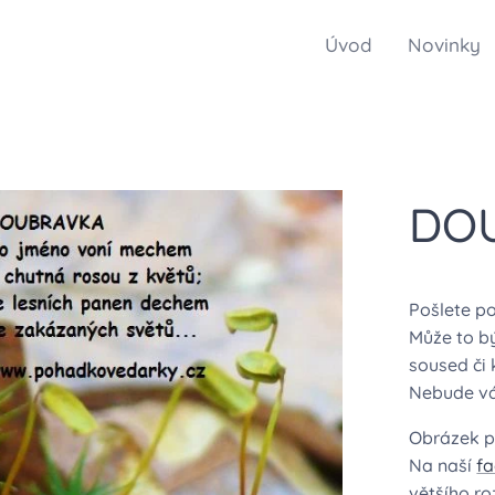
Úvod
Novinky
DO
Pošlete p
Může to bý
soused či 
Nebude vás
Obrázek po
Na naší
f
většího r