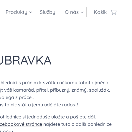
Produkty
Služby
O nás
Košík
UBRAVKA
ohlednici s přáním k svátku někomu tohoto jména.
t váš kamarád, přítel, příbuzný, známý, spolužák,
kolega z práce...
 to nic stát a jemu uděláte radost!
hlednice si jednoduše uložte a pošlete dál.
acebookové stránce
najdete tuto o další pohlednice
ozměru.