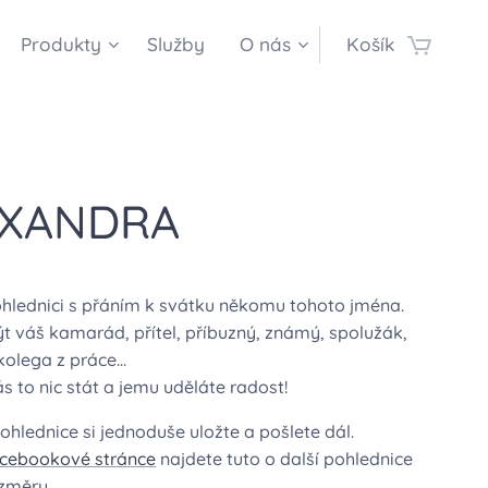
Produkty
Služby
O nás
Košík
EXANDRA
ohlednici s přáním k svátku někomu tohoto jména.
t váš kamarád, přítel, příbuzný, známý, spolužák,
kolega z práce...
 to nic stát a jemu uděláte radost!
hlednice si jednoduše uložte a pošlete dál.
acebookové stránce
najdete tuto o další pohlednice
ozměru.