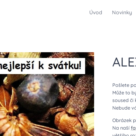
Úvod
Novinky
AL
Pošlete p
Může to bý
soused či 
Nebude vás
Obrázek po
Na naší
f
většího r