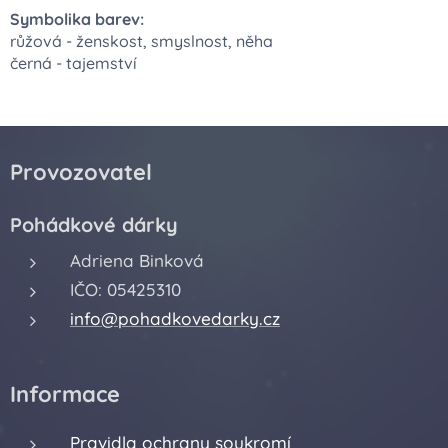
Symbolika barev:
růžová - ženskost, smyslnost, něha
černá - tajemství
Provozovatel
Pohádkové dárky
Adriena Binková
IČO: 05425310
info@pohadkovedarky.cz
Informace
Pravidla ochrany soukromí