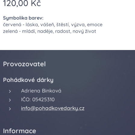
120,00
Kč
Symbolika barev:
červená - láska, vášeň, štěstí, výzva, emoce
zelená - mládí, naděje, radost, nový život
Provozovatel
Pohádkové dárky
Adriena Binková
IČO: 05425310
info@pohadkovedarky.cz
Informace