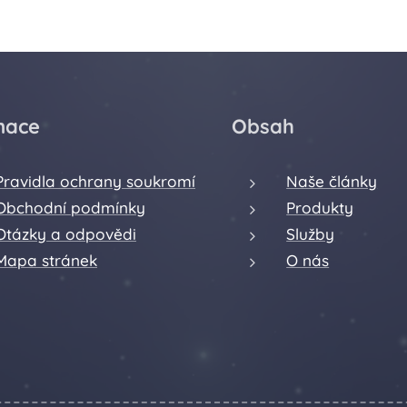
mace
Obsah
Pravidla ochrany soukromí
Naše články
Obchodní podmínky
Produkty
Otázky a odpovědi
Služby
Mapa stránek
O nás