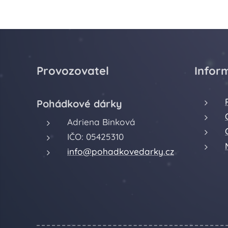
Provozovatel
Infor
Pohádkové dárky
Adriena Binková
IČO: 05425310
info@pohadkovedarky.cz