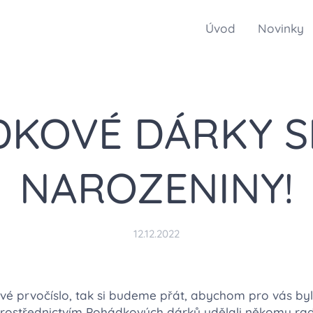
Úvod
Novinky
KOVÉ DÁRKY SLA
NAROZENINY!
12.12.2022
é prvočíslo, tak si budeme přát, abychom pro vás byli
prostřednictvím Pohádkových dárků udělali někomu ra