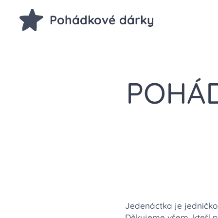
Pohádkové dárky
POHÁD
Jedenáctka je jedničkov
Děkujeme všem, kteří 